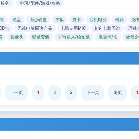
关服务
电玩/配件/游戏/攻略
存
硬盘
固态硬盘
主板
显卡
台机电源
机箱
散
CD包
无线电脑周边产品
电脑专用MIC
其它电脑周边
理线
箱
摄像头
键鼠套装
手写输入/绘图板
电视卡/盒
硬盘盒
上一页
1
2
3
下一页
尾页
1