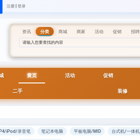
|
注册
登录
资讯
分类
商城
商家
活动
促销
招聘
城
黄页
活动
促销
二手
装修
P4/iPod/录音笔
笔记本电脑
平板电脑/MID
台式机/一体机