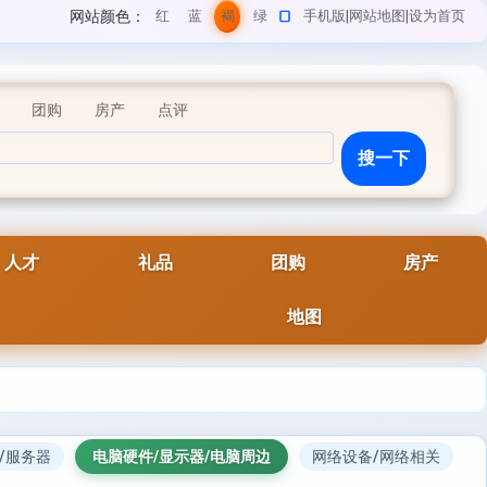
网站颜色：
红
蓝
褐
绿
手机版
|
网站地图
|
设为首页
色
色
色
色
团购
房产
点评
人才
礼品
团购
房产
地图
/服务器
电脑硬件/显示器/电脑周边
网络设备/网络相关