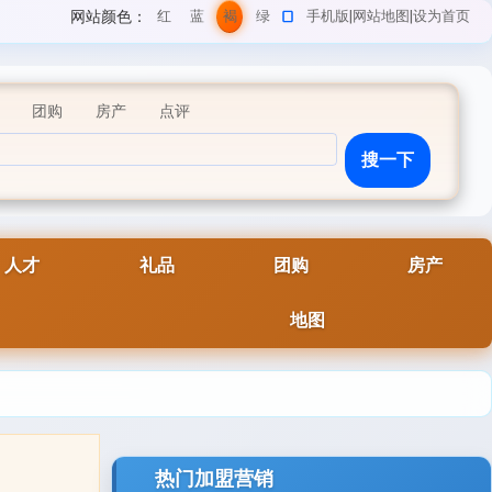
网站颜色：
红
蓝
褐
绿
手机版
|
网站地图
|
设为首页
色
色
色
色
团购
房产
点评
人才
礼品
团购
房产
地图
热门加盟营销