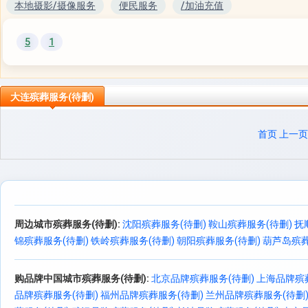
本地摄影/摄像服务
便民服务
/加油充值
5
1
大连殡葬服务(待删)
首页
上一页
周边城市殡葬服务(待删):
沈阳殡葬服务(待删)
鞍山殡葬服务(待删)
抚
锦殡葬服务(待删)
铁岭殡葬服务(待删)
朝阳殡葬服务(待删)
葫芦岛殡葬
购品牌中国城市殡葬服务(待删):
北京品牌殡葬服务(待删)
上海品牌殡葬
品牌殡葬服务(待删)
福州品牌殡葬服务(待删)
兰州品牌殡葬服务(待删