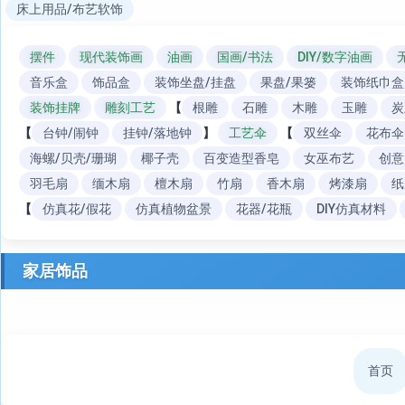
床上用品/布艺软饰
摆件
现代装饰画
油画
国画/书法
DIY/数字油画
音乐盒
饰品盒
装饰坐盘/挂盘
果盘/果篓
装饰纸巾盒
装饰挂牌
雕刻工艺
【
根雕
石雕
木雕
玉雕
炭
【
台钟/闹钟
挂钟/落地钟
】
工艺伞
【
双丝伞
花布伞
海螺/贝壳/珊瑚
椰子壳
百变造型香皂
女巫布艺
创意
羽毛扇
缅木扇
檀木扇
竹扇
香木扇
烤漆扇
纸
【
仿真花/假花
仿真植物盆景
花器/花瓶
DIY仿真材料
家居饰品
首页