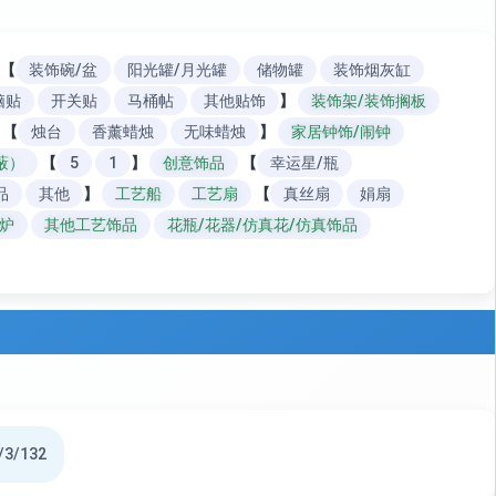
【
装饰碗/盆
阳光罐/月光罐
储物罐
装饰烟灰缸
脑贴
开关贴
马桶帖
其他贴饰
】
装饰架/装饰搁板
【
烛台
香薰蜡烛
无味蜡烛
】
家居钟饰/闹钟
蔽）
【
5
1
】
创意饰品
【
幸运星/瓶
品
其他
】
工艺船
工艺扇
【
真丝扇
娟扇
炉
其他工艺饰品
花瓶/花器/仿真花/仿真饰品
/3/132