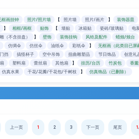
无框画挂钟
照片/照片墙
【
照片墙
照片/画片
】
装饰器皿
】
相框/画框
贴饰
【
墙贴
冰箱贴
瓷砖/玻璃贴
电
雕（不含挂盘）
】
壁饰
装饰挂钩
风铃及配件
蜡烛/烛台
仿绸伞
仿丝伞
油纸伞
彩纸伞
】
无框画（此类目已屏
门挡
搞怪杯子
空中吊饰
扭曲雕塑品
节日饰品
创意礼
扇
塑料扇
蕾丝扇
其他扇
】
挂历/台历
竹炭包
香薰
仿真水果
干花/花瓣/干花包/干树枝
】
仿真饰品（已删除）
上一页
1
2
3
下一页
尾页
1