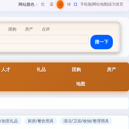
网站颜色：
红
蓝
褐
绿
手机版
|
网站地图
|
设为首页
色
色
色
色
团购
房产
点评
人才
礼品
团购
房产
地图
/创意礼品
厨房/餐饮用具
清洁/卫浴/收纳/整理用具