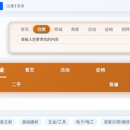
|
注册
登录
资讯
分类
商城
商家
活动
促销
招聘
城
黄页
活动
促销
二手
装修
装主材
基础建材
五金/工具
电子/电工
居家日用/婚庆