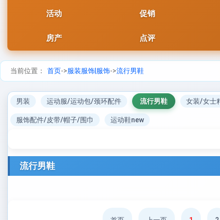
活动
促销
房产
点评
当前位置：
首页
->
服装服饰|服饰
->
流行男鞋
男装
运动服/运动包/颈环配件
流行男鞋
女装/女士
服饰配件/皮带/帽子/围巾
运动鞋new
流行男鞋